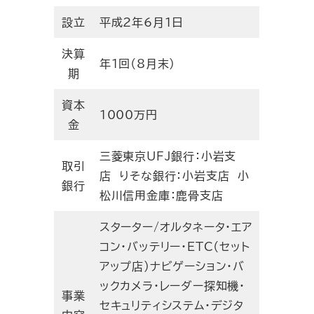
設立
平成2年6月1日
決算
年1回（8月末）
期
資本
1000万円
金
三菱東京UFJ銀行：小岩支
取引
店 りそな銀行：小岩支店 小
銀行
松川信用金庫：鹿骨支店
スターター/オルタネータ・エア
コン・バッテリー・ETC（セット
アップ店）ナビゲーション・バ
ックカメラ・レーダー探知機・
事業
セキュリティシステム・デジタ