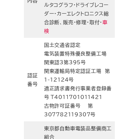
内容
ルタコグラフ・ドライブレコー
ダー・カーエレクトロニクス総
合診断、販売・修理・取付・
車
検
国土交通省認定
電気装置特殊優良整備工場
関東認3第395号
関東運輸局特定認証工場 第
認証
1-12124号
番号
適正請求書発行事業者登録番
号 T4011701011421
古物許可証番号 第
307782119307号
東京都自動車電装品整備商工
組合