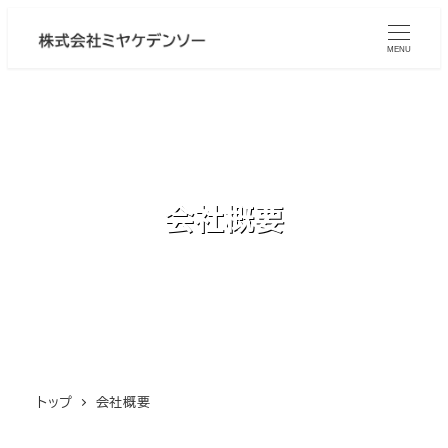
メ
イ
MENU
ン
コ
ン
テ
ン
会社概要
ツ
へ
移
動
トップ
会社概要